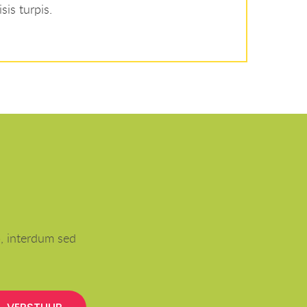
sis turpis.
o, interdum sed