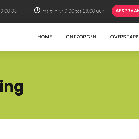
AFSPRAA
3 00 33
ma t/m vr 9.00 tot 18.00 uur
HOME
ONTZORGEN
OVERSTAPP
ing