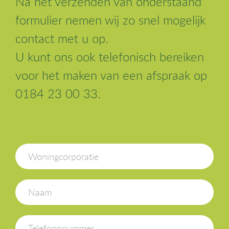
Na het verzenden van onderstaand
formulier nemen wij zo snel mogelijk
contact met u op.
U kunt ons ook telefonisch bereiken
voor het maken van een afspraak op
0184 23 00 33.