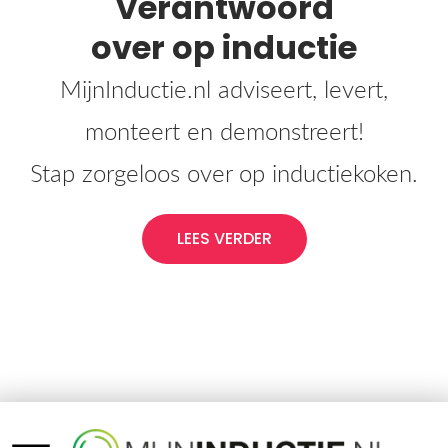
Voor een smakelijk
Verantwoord
over op inductie
eindresultaat
Wij helpen u van het
aardgas af!
MijnInductie.nl demonstreert de
MijnInductie.nl adviseert, levert,
gebruiker hoe eenvoudig inductiekoken
MijnInductie.nl ontzorgt van A tot Z
monteert en demonstreert!
Stap zorgeloos over op inductiekoken.
kan zijn.
LEES VERDER
NEEM CONTACT OP
LEES VERDER