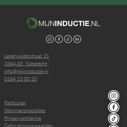
Leeghwaterstraat 31
3364 AE Sliedrecht
info@mijninductie.nl
0184 23 00 33
Particulier
Woningcorporaties
Privacyverklaring
Gebruiksvoorwaarden