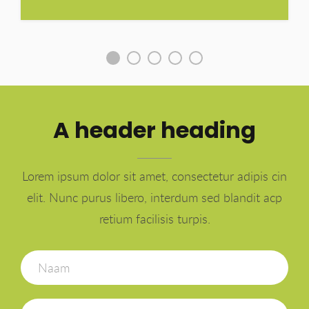
A header heading
Lorem ipsum dolor sit amet, consectetur adipis cin
elit. Nunc purus libero, interdum sed blandit acp
retium facilisis turpis.