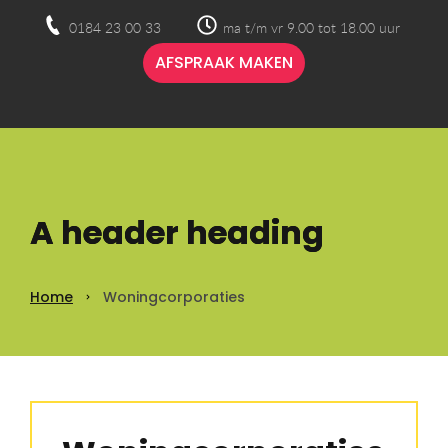
0184 23 00 33
ma t/m vr 9.00 tot 18.00 uur
AFSPRAAK MAKEN
A header heading
Home
Woningcorporaties