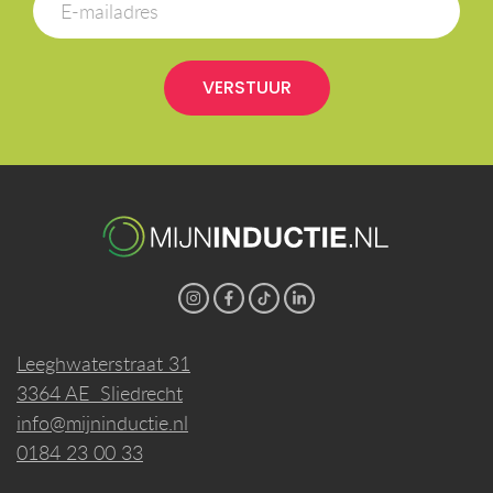
VERSTUUR
Leeghwaterstraat 31
3364 AE Sliedrecht
info@mijninductie.nl
0184 23 00 33