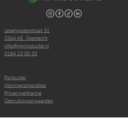
Leeghwaterstraat 31
3364 AE Sliedrecht
info@mijninductie.nl
0184 23 00 33
Particulier
Woningcorporaties
Privacyverklaring
Gebruiksvoorwaarden