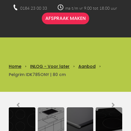
0184 23 00 33
ma t/m vr 9.00 tot 18.00 uur
AFSPRAAK MAKEN
Home
INLOG - Voor later
Aanbod
Pelgrim IDK785ONY | 80 cm