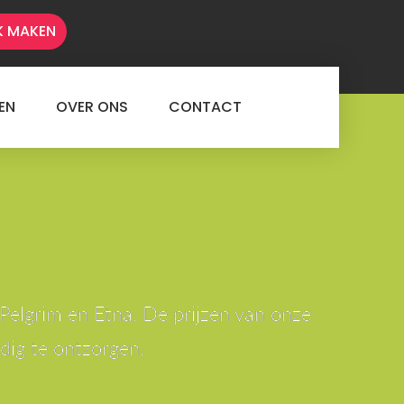
K MAKEN
EN
OVER ONS
CONTACT
 Pelgrim en Etna. De prijzen van onze
edig te ontzorgen.