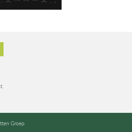
t.
etten Groep