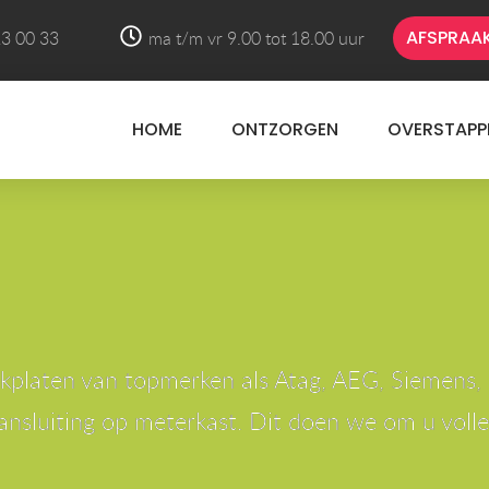
AFSPRAA
3 00 33
ma t/m vr 9.00 tot 18.00 uur
HOME
ONTZORGEN
OVERSTAPP
ookplaten van topmerken als Atag, AEG, Siemens,
 aansluiting op meterkast. Dit doen we om u voll