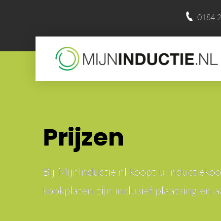
0184 2
Prijzen
Bij MijnInductie.nl koopt u inductiek
kookplaten zijn inclusief plaatsing en