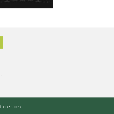
t.
etten Groep