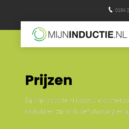
0184 2
Prijzen
Bij MijnInductie.nl koopt u inductiek
kookplaten zijn inclusief plaatsing en