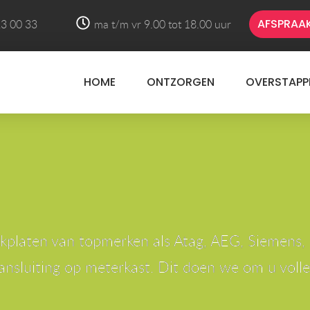
AFSPRAA
3 00 33
ma t/m vr 9.00 tot 18.00 uur
HOME
ONTZORGEN
OVERSTAPP
ookplaten van topmerken als Atag, AEG, Siemens,
 aansluiting op meterkast. Dit doen we om u voll