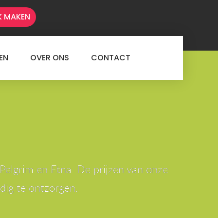
K MAKEN
EN
OVER ONS
CONTACT
 Pelgrim en Etna. De prijzen van onze
edig te ontzorgen.